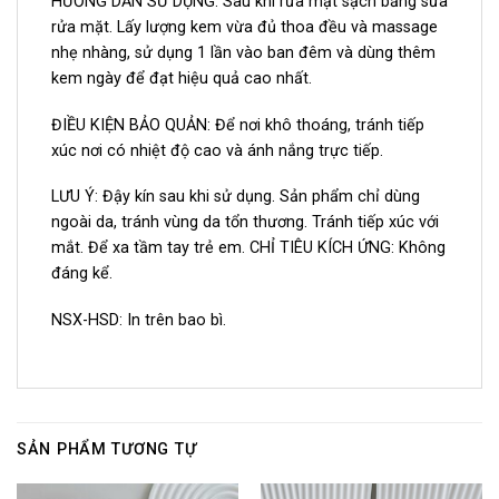
HƯỚNG DẪN SỬ DỤNG: Sau khi rửa mặt sạch bằng sữa
rửa mặt. Lấy lượng kem vừa đủ thoa đều và massage
nhẹ nhàng, sử dụng 1 lần vào ban đêm và dùng thêm
kem ngày để đạt hiệu quả cao nhất.
ĐIỀU KIỆN BẢO QUẢN: Để nơi khô thoáng, tránh tiếp
xúc nơi có nhiệt độ cao và ánh nắng trực tiếp.
LƯU Ý: Đậy kín sau khi sử dụng. Sản phẩm chỉ dùng
ngoài da, tránh vùng da tổn thương. Tránh tiếp xúc với
mắt. Để xa tầm tay trẻ em. CHỈ TIÊU KÍCH ỨNG: Không
đáng kể.
NSX-HSD: In trên bao bì.
SẢN PHẨM TƯƠNG TỰ