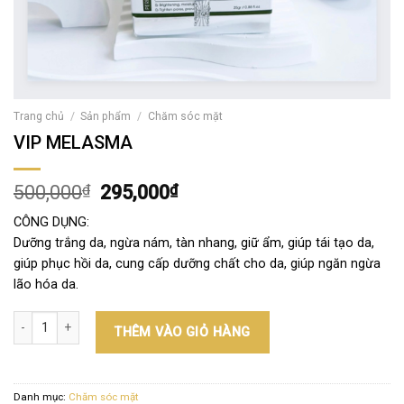
Trang chủ
/
Sản phẩm
/
Chăm sóc mặt
VIP MELASMA
500,000
₫
295,000
₫
CÔNG DỤNG:
Dưỡng trắng da, ngừa nám, tàn nhang, giữ ẩm, giúp tái tạo da,
giúp phục hồi da, cung cấp dưỡng chất cho da, giúp ngăn ngừa
lão hóa da.
VIP MELASMA số lượng
THÊM VÀO GIỎ HÀNG
Danh mục:
Chăm sóc mặt