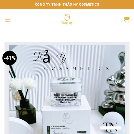
Chuyển
CÔNG TY TNHH THẢO NY COSMETICS
đến
nội
dung
-41%