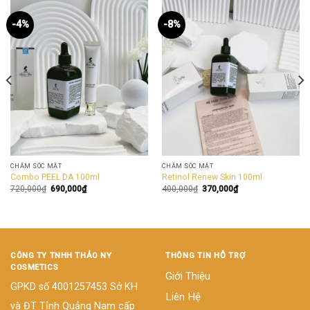
-4%
-8%
CHĂM SÓC MẶT
CHĂM SÓC MẶT
Combo PEEL DA 100ml
Retinol Renew Skin 100ml
720,000
₫
690,000
₫
400,000
₫
370,000
₫
CÔNG TY TNHH THẢO NY
THÔNG TIN HỖ TRỢ
COSMETICS
Giới Thiệu
GPKD số 4001257453 Sở KH
Liên Hệ
và ĐT Tỉnh Quảng Nam cấp